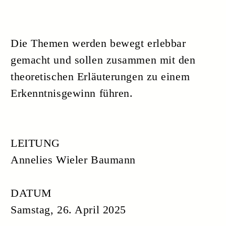
DAUER
6 Stunden
KOSTEN
CHF 200.—
VORAUSSETZUNGEN
keine
ORGANISTATION
xund am zoo und Lehrinstitut für
Psychotonik
KURSORT
Zürichbergstrasse 193, 8004 Zürich