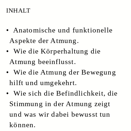
und was wir dabei bewusst tun
können.
Die Themen werden bewegt erlebbar
gemacht und sollen zusammen mit den
theoretischen Erläuterungen zu einem
Erkenntnisgewinn führen.
LEITUNG
Annelies Wieler Baumann
DATUM
Samstag, 26. April 2025
UNTERRICHTSZEITEN
10 Uhr bis 13 Uhr und 14 Uhr bis 17 Uhr