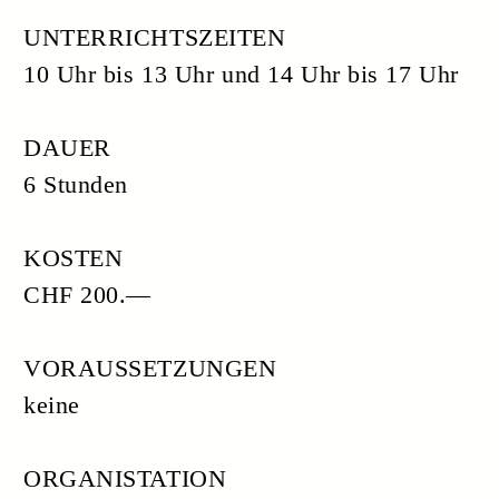
Anmeldungen bitte an:
Sekretariat xund am zoo und Lehrinstitut
für Psychotonik:
welcome@psychotonik.ch
oder
annelies.wieler@xundamzoo.ch
oder per Telefon oder Textnachricht an
mein Mobile.
Anmeldungen werden nach Eingang
berücksichtigt.
Einverständnis:
Indem du dich per E-Mail für unseren
Kurs anmeldest, erklärst du dich mit der
Verarbeitung deiner personenbezogenen
unserer
Daten gemäß
Datenschutzerklärung
einverstanden.