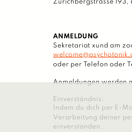
Zürichbergstrasse 193,
ANMELDUNG
Sekretariat xund am zoo
welcome@psychotonik.
oder per Telefon oder 
Anmeldungen werden na
Einverständnis:
Indem du dich per E-Mai
Verarbeitung deiner 
einverstanden.