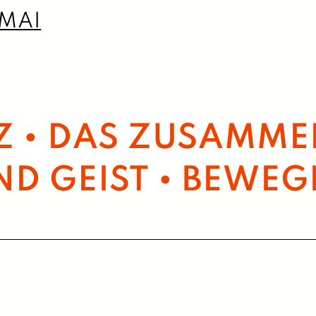
MAI
2026
NZ • DAS ZUSAMME
D GEIST • BEWEG