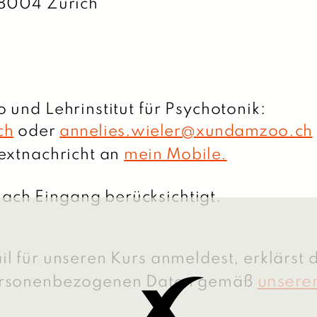
 8004 Zürich
 und Lehrinstitut für Psychotonik:
ch
oder
annelies.wieler@xundamzoo.ch
Textnachricht an
mein Mobile.
ch Eingang berücksichtigt.
l für unseren Kurs anmeldest, erklärst d
unsere
personenbezogenen Daten gemäß