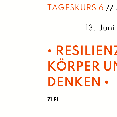
TAGESKURS 6
//
13.
Juni
Samstag,
•
RESILIE
KÖRPER UN
DENKEN
•
ZIEL