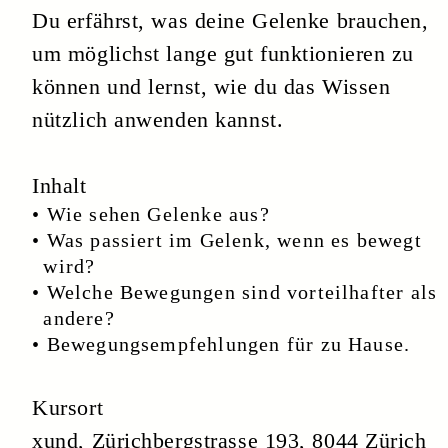
Kursort
xund, Zürichbergstrasse 193, 8044 Zürich
Kursdaten
Donnerstag, 8. September
Kurszeiten
15 – 16.30 Uhr
Kosten
CHF 50.–
Anmelden
per Mail:
oder
welcome@xundamzoo.ch
telefonisch: 044 254 80 40 oder
per Post: XUND AM ZOO,
Zürichbergstrasse 193, 8044 Zürich