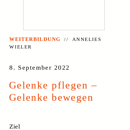
8. September 2022
Gelenke pflegen –
Gelenke bewegen
Ziel
Du erfährst, was deine Gelenke brauchen,
um möglichst lange gut funktionieren zu
können und lernst, wie du das Wissen
nützlich anwenden kannst.
Inhalt
Wie sehen Gelenke aus?
Was passiert im Gelenk, wenn es bewegt
wird?
Welche Bewegungen sind vorteilhafter als
andere?
Bewegungsempfehlungen für zu Hause.