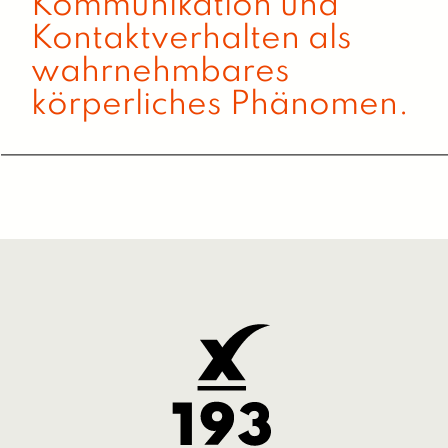
RAUM BEWEGT.
HOME
KURSE UND
WEITERBILDUNG
RAUM
MIETEN
KONTAKT
IMPRESSUM UND DATENSCHUTZ
//
© XUND AM ZOO 2026 //
KURSARCHIV